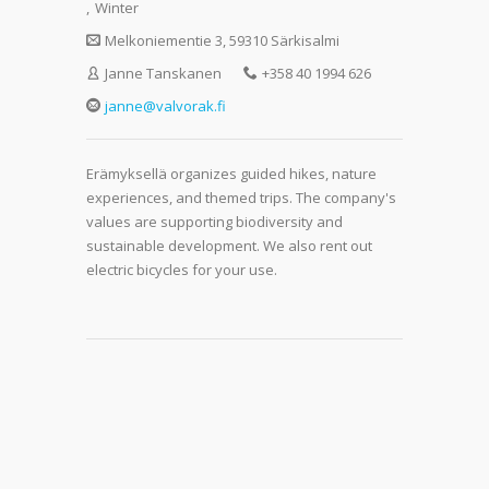
,
Winter
Melkoniementie 3, 59310 Särkisalmi
Janne Tanskanen
+358 40 1994 626
janne@valvorak.fi
Erämyksellä organizes guided hikes, nature
experiences, and themed trips. The company's
values are supporting biodiversity and
sustainable development. We also rent out
electric bicycles for your use.