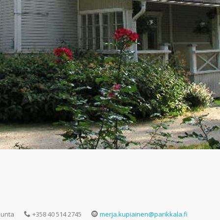
kunta
+358 40 514 2745
merja.kupiainen@parikkala.fi