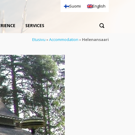
Suomi
English
ERIENCE
SERVICES
Etusivu
»
Accommodation
»
Helenansaari