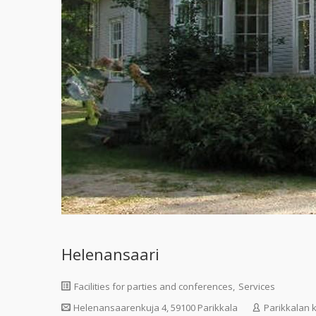
Helenansaari
Facilities for parties and conferences
,
Services
Helenansaarenkuja 4, 59100 Parikkala
Parikkalan 